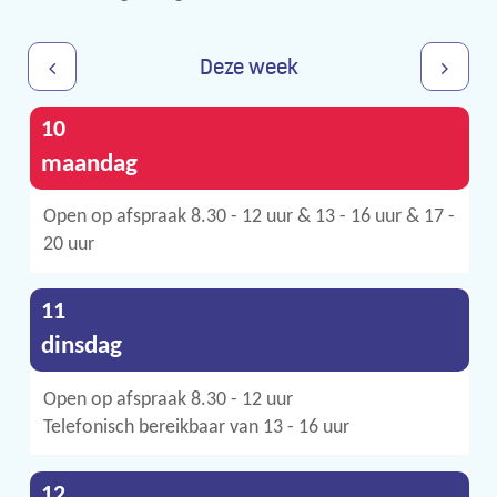
Deze week
Bekijk
Bekijk
augustus
10
2026
maandag
openingsuren
openings
van
Open op afspraak
8.30
-
12
uur
&
13
-
16
uur
&
van
17
-
20
uur
de
de
augustus
11
week
week
2026
dinsdag
hiervoor
hierna
Open op afspraak
8.30
-
12
uur
Telefonisch bereikbaar van
13
-
16
uur
augustus
12