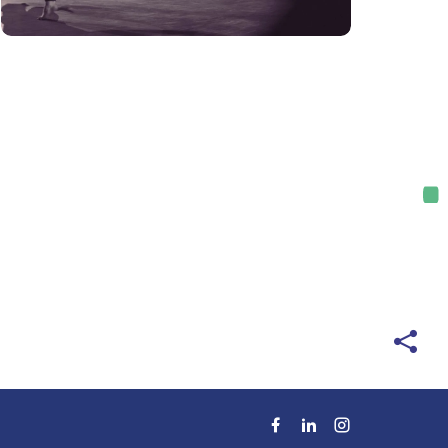
Deel
deze