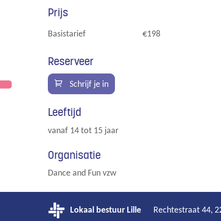
Prijs
Basistarief
€
198
Reserveer
Schrijf je in
Leeftijd
vanaf
14
tot
15
jaar
Organisatie
Dance and Fun vzw
Lokaal bestuur Lille
Rechtestraat 44
,
2
Adres
Tel.
E-