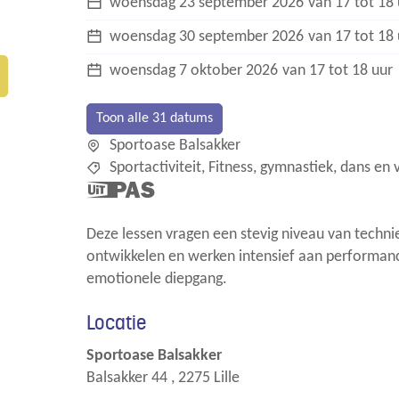
woensdag
23 september 2026
van
17
tot
18
woensdag
30 september 2026
van
17
tot
18
woensdag
7 oktober 2026
van
17
tot
18
uur
Toon alle 31 datums
Sportoase Balsakker
Sportactiviteit
Fitness, gymnastiek, dans en 
Dit is een
UiTPAS
activiteit.
Deze lessen vragen een stevig niveau van techniek
ontwikkelen en werken intensief aan performance 
emotionele diepgang.
Locatie
Sportoase Balsakker
Balsakker 44
,
2275
Lille