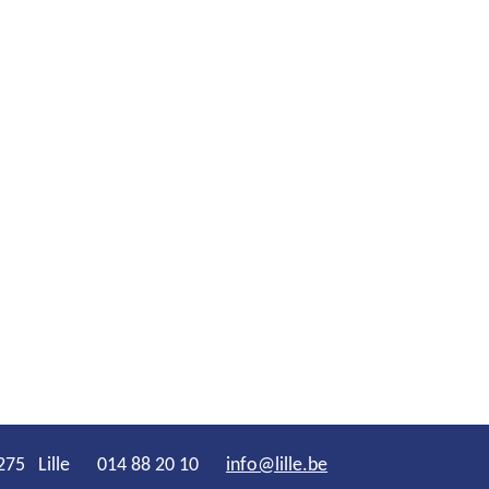
275
Lille
014 88 20 10
info
@
lille.be