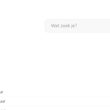
Naar
inhoud
Wat
zoek
je?
ur
uur