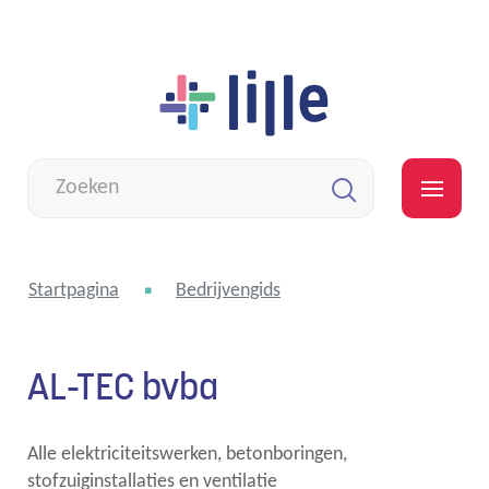
Naar
Lille
inhoud
Wat
zoek
MEN
je?
Zoeken
Startpagina
Bedrijvengids
AL-TEC bvba
Alle elektriciteitswerken, betonboringen,
stofzuiginstallaties en ventilatie