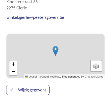
Adres
Kloosterstraat 36
,
2275
Gierle
E-
winkel.gierle
@
peetersgovers.be
mail
Stratenplan
+
−
Leaflet
|
©
OpenStreetMap
, Tiles generated by
Champs-Libres
Wijzig gegevens