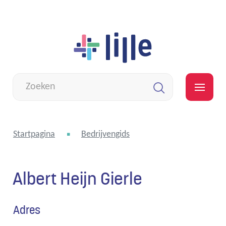
Naar
Lille
inhoud
Wat
zoek
MEN
je?
Zoeken
Startpagina
Bedrijvengids
Albert Heijn Gierle
Adres