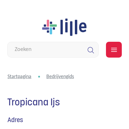
Naar
Lille
inhoud
Wat
zoek
MEN
je?
Zoeken
Startpagina
Bedrijvengids
Tropicana Ijs
Adres