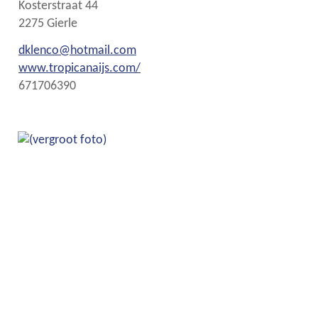
Adres
Kosterstraat 44
,
2275
Gierle
E-
dklenco
@
hotmail.com
mail
Website
www.tropicanaijs.com/
Ondernemingsnummer
671706390