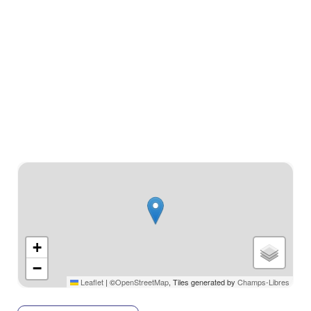
Stratenplan
+
−
Leaflet
|
©
OpenStreetMap
, Tiles generated by
Champs-Libres