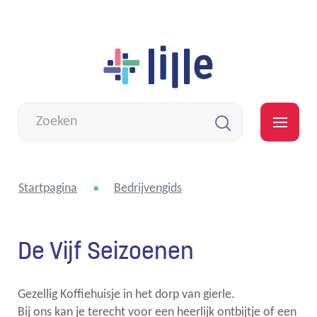
Naar
Lille
inhoud
Wat
zoek
MEN
je?
Zoeken
Startpagina
Bedrijvengids
De Vijf Seizoenen
Gezellig Koffiehuisje in het dorp van gierle.
Bij ons kan je terecht voor een heerlijk ontbijtje of een