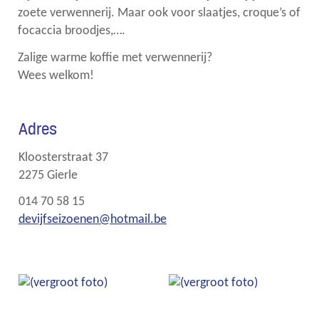
zoete verwennerij. Maar ook voor slaatjes, croque’s of
focaccia broodjes,….
Zalige warme koffie met verwennerij?
Wees welkom!
Adres
Adres
Kloosterstraat 37
,
2275
Gierle
Tel.
014 70 58 15
E-
devijfseizoenen
@
hotmail.be
mail