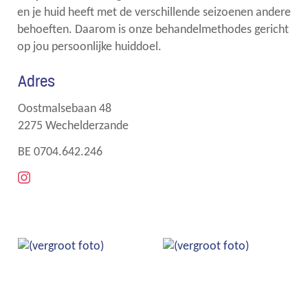
en je huid heeft met de verschillende seizoenen andere
behoeften. Daarom is onze behandelmethodes gericht
op jou persoonlijke huiddoel.
Adres
Adres
Oostmalsebaan 48
,
2275
Wechelderzande
Ondernemingsnummer
BE 0704.642.246
Sociaal
netwerk
Instagram