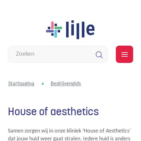
Naar
Lille
inhoud
Wat
zoek
MEN
je?
Zoeken
Startpagina
Bedrijvengids
House of aesthetics
Samen zorgen wij in onze kliniek ‘House of Aesthetics’
dat jouw huid weer gaat stralen. Iedere huid is anders