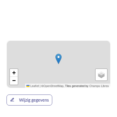
Stratenplan
+
−
Leaflet
|
©
OpenStreetMap
, Tiles generated by
Champs-Libres
Wijzig gegevens