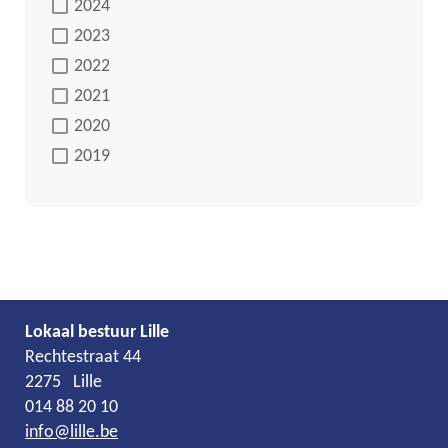
2024
2023
2022
2021
2020
2019
Lokaal bestuur Lille
Adres
Tel.
E-
Rechtestraat 44
mail
2275
Lille
014 88 20 10
info
@
lille.be