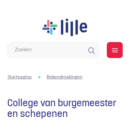
Naar
Lille
inhoud
Wat
zoek
MEN
je?
Zoeken
Startpagina
Bekendmakingen
College van burgemeester
en schepenen