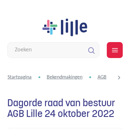
Naar
Lille
inhoud
Wat
zoek
MEN
je?
Zoeken
Startpagina
Bekendmakingen
AGB
Dag
Dagorde raad van bestuur
scroll
AGB Lille 24 oktober 2022
naar