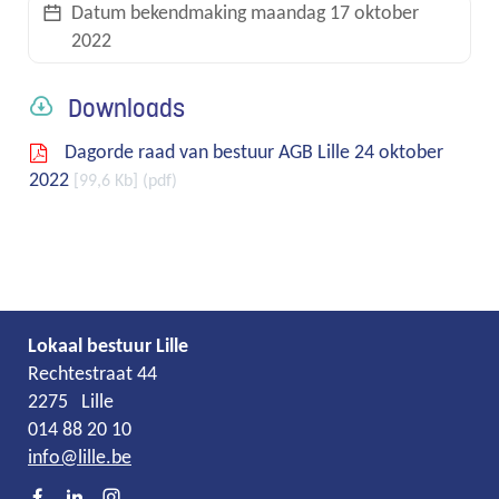
Datum bekendmaking
maandag 17 oktober
2022
links
Downloads
Dagorde raad van bestuur AGB Lille 24 oktober
2022
99,6 Kb
pdf
Lokaal bestuur Lille
Adres
Tel.
E-
Rechtestraat 44
mail
2275
Lille
014 88 20 10
info
@
lille.be