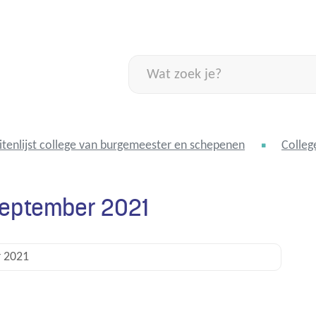
Naar
inhoud
Wat
zoek
je?
itenlijst college van burgemeester en schepenen
Colleg
 september 2021
r 2021