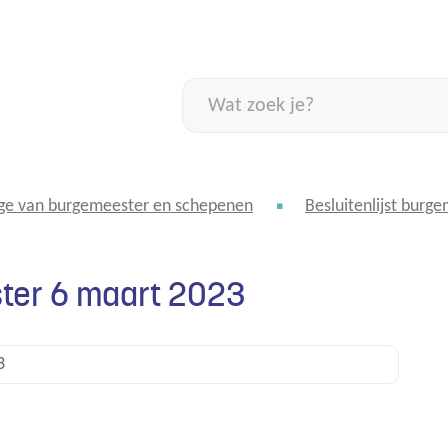
Naar
inhoud
Wat
zoek
je?
ge van burgemeester en schepenen
Besluitenlijst burg
ster 6 maart 2023
3