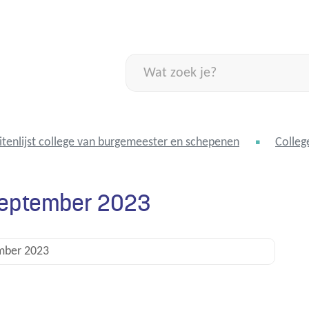
Naar
inhoud
Wat
zoek
je?
itenlijst college van burgemeester en schepenen
Colleg
 september 2023
mber 2023