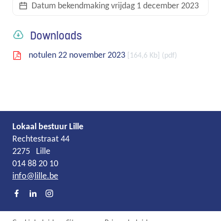
Datum bekendmaking
vrijdag 1 december 2023
links
Downloads
notulen 22 november 2023
164,6 Kb
pdf
Lokaal bestuur Lille
Adres
Tel.
E-
Rechtestraat 44
mail
2275
Lille
014 88 20 10
info
@
lille.be
Facebook
LinkedIn
Instagram