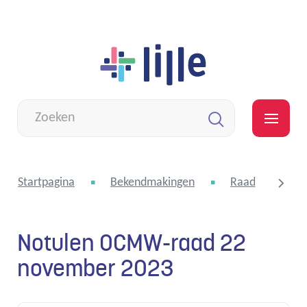
Naar
Lille
inhoud
Wat
zoek
MEN
je?
Zoeken
Startpagina
Bekendmakingen
Raad voor maat
Notulen OCMW-raad 22
scroll
november 2023
naar