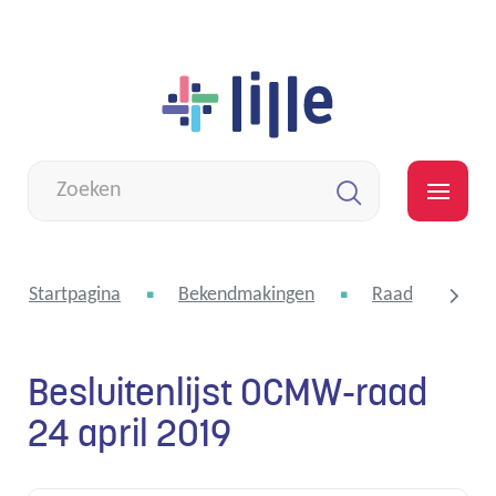
Naar
Lille
inhoud
Wat
zoek
MEN
je?
Zoeken
Startpagina
Bekendmakingen
Raad voor maat
Besluitenlijst OCMW-raad
scroll
24 april 2019
naar