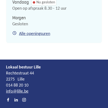
Vandaag
Nu gesloten
Open op afspraak
8.30
-
12
uur
Morgen
Gesloten
Secretariaat
Alle openingsuren
Lokaal bestuur Lille
Adres
Tel.
E-
Rechtestraat 44
mail
2275
Lille
014 88 20 10
info
@
lille.be
Facebook
LinkedIn
Instagram