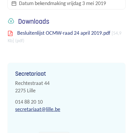
Datum bekendmaking
vrijdag 3 mei 2019
links
Downloads
Besluitenlijst OCMW-raad 24 april 2019.pdf
54,9
Kb
pdf
Contact
Secretariaat
Adres
Rechtestraat 44
,
2275
Lille
Tel.
014 88 20 10
E-
secretariaat
@
lille.be
mail