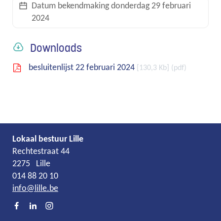
Datum bekendmaking
donderdag 29 februari
2024
links
Downloads
besluitenlijst 22 februari 2024
130,3 Kb
pdf
Lokaal bestuur Lille
Adres
Tel.
E-
Rechtestraat 44
mail
2275
Lille
014 88 20 10
info
@
lille.be
Facebook
LinkedIn
Instagram