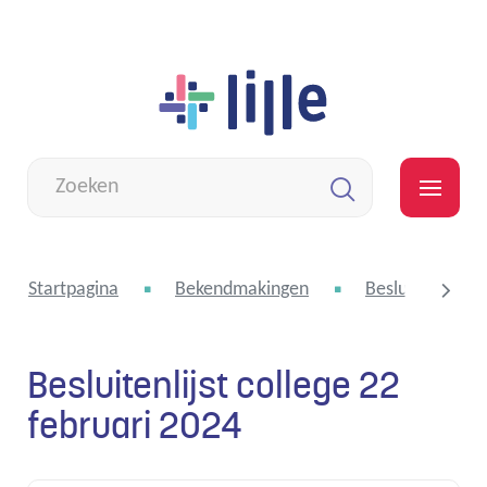
Naar
Lille
inhoud
Wat
zoek
MEN
je?
Zoeken
Startpagina
Bekendmakingen
Besluitenlijst 
Besluitenlijst college 22
scroll
februari 2024
naar