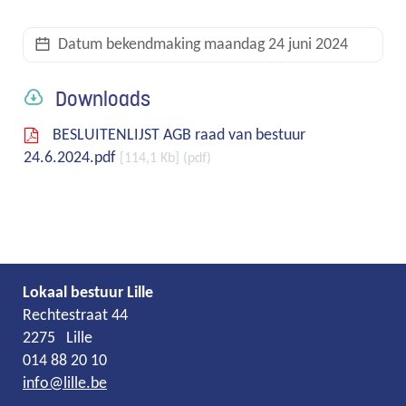
links
Datum bekendmaking
maandag 24 juni 2024
Downloads
BESLUITENLIJST AGB raad van bestuur
24.6.2024.pdf
114,1 Kb
pdf
Lokaal bestuur Lille
Adres
Tel.
E-
Rechtestraat 44
mail
2275
Lille
014 88 20 10
info
@
lille.be