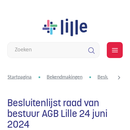
Naar
Lille
inhoud
Wat
zoek
MEN
je?
Zoeken
Startpagina
Bekendmakingen
Besluitenlijst 
Besluitenlijst raad van
scroll
bestuur AGB Lille 24 juni
2024
naar