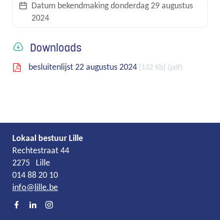
Datum bekendmaking
donderdag 29 augustus
2024
links
Downloads
besluitenlijst 22 augustus 2024
132 Kb
pdf
Lokaal bestuur Lille
Adres
Tel.
E-
Rechtestraat 44
mail
2275
Lille
014 88 20 10
info
@
lille.be
Facebook
LinkedIn
Instagram