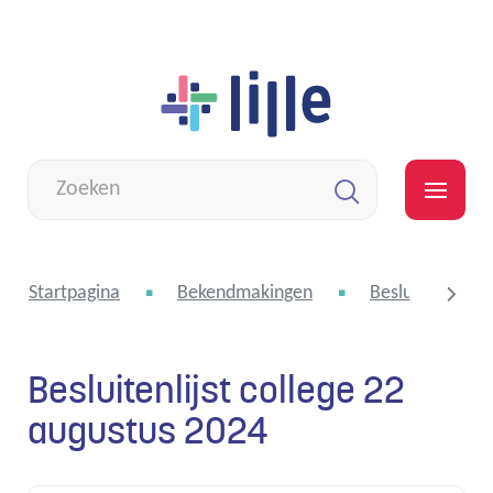
Naar
Lille
inhoud
Wat
zoek
MEN
je?
Zoeken
Startpagina
Bekendmakingen
Besluitenlijst 
Besluitenlijst college 22
scroll
augustus 2024
naar