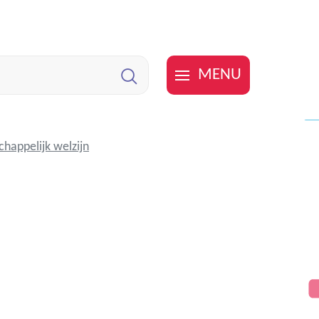
MENU
Zoeken
happelijk welzijn