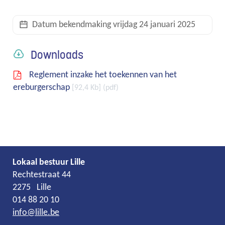
links
Datum bekendmaking
vrijdag 24 januari 2025
Downloads
Reglement inzake het toekennen van het
ereburgerschap
92,4 Kb
pdf
Lokaal bestuur Lille
Adres
Tel.
E-
Rechtestraat 44
mail
2275
Lille
014 88 20 10
info
@
lille.be