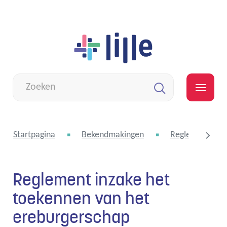
Naar
Lille
inhoud
Wat
zoek
MEN
je?
Zoeken
Startpagina
Bekendmakingen
Reglementen e
Reglement inzake het
scroll
toekennen van het
ereburgerschap
naar