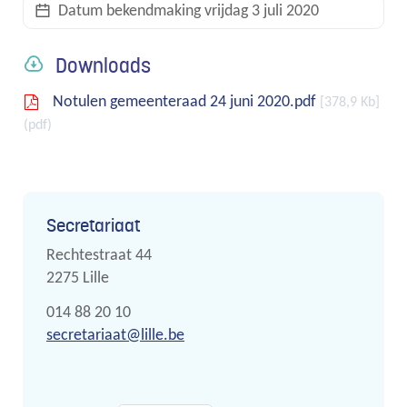
Datum bekendmaking
vrijdag 3 juli 2020
links
Downloads
Notulen gemeenteraad 24 juni 2020.pdf
378,9 Kb
pdf
Contact
Secretariaat
Adres
Rechtestraat 44
,
2275
Lille
Tel.
014 88 20 10
E-
secretariaat
@
lille.be
mail