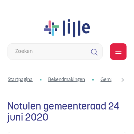
Naar
Lille
inhoud
Wat
zoek
MEN
je?
Zoeken
Startpagina
Bekendmakingen
Gemeenteraad
Notulen gemeenteraad 24
scroll
juni 2020
naar