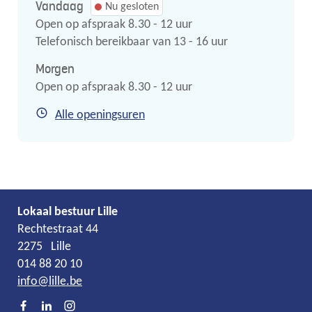
Vandaag
Nu gesloten
Open op afspraak
8.30
-
12
uur
Telefonisch bereikbaar van
13
-
16
uur
Morgen
Open op afspraak
8.30
-
12
uur
Secretariaat
Alle openingsuren
Lokaal bestuur Lille
Adres
Tel.
E-
Rechtestraat 44
mail
2275
Lille
014 88 20 10
info
@
lille.be