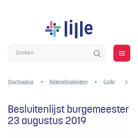
Naar
Lille
inhoud
Wat
zoek
MEN
je?
Zoeken
Startpagina
Bekendmakingen
College van bu
Besluitenlijst burgemeester
scroll
23 augustus 2019
naar