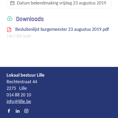
Datum bekendmaking
vrijdag 23 augustus 2019
links
Downloads
Besluitenlijst burgemeester 23 augustus 2019.pdf
38,5 Kb
pdf
Lokaal bestuur Lille
Adres
Tel.
E-
Rechtestraat 44
mail
2275
Lille
014 88 20 10
info
@
lille.be