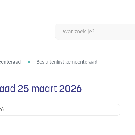
Naar
inhoud
Wat
zoek
je?
enteraad
Besluitenlijst gemeenteraad
raad 25 maart 2026
26