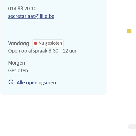
Tel.
014 88 20 10
E-
secretariaat
@
lille.be
mail
Vandaag
Nu gesloten
Open op afspraak
8.30
-
12
uur
Morgen
Gesloten
Secretariaat
Alle openingsuren