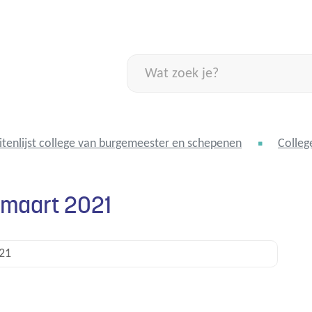
Naar
inhoud
Wat
zoek
je?
itenlijst college van burgemeester en schepenen
Colleg
5 maart 2021
021