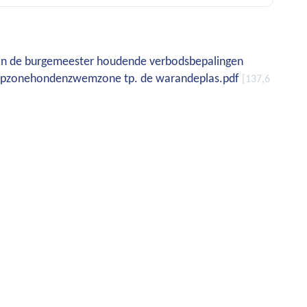
 van de burgemeester houdende verbodsbepalingen
loopzonehondenzwemzone tp. de warandeplas.pdf
137,6