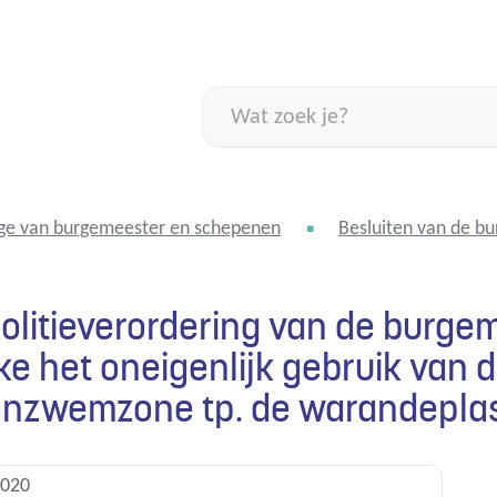
Naar
inhoud
Wat
zoek
je?
ge van burgemeester en schepenen
Besluiten van de b
Politieverordering van de burg
e het oneigenlijk gebruik van 
nzwemzone tp. de warandepla
2020