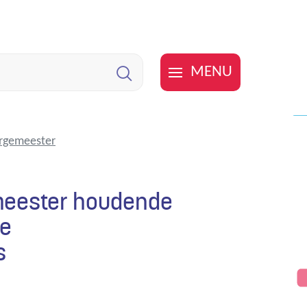
MENU
Zoeken
urgemeester
emeester houdende
de
s