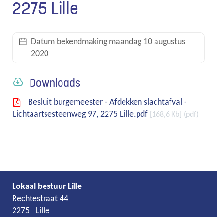
2275 Lille
links
Datum bekendmaking
maandag 10 augustus
2020
Downloads
Besluit burgemeester - Afdekken slachtafval -
Lichtaartsesteenweg 97, 2275 Lille.pdf
168,6 Kb
pdf
Lokaal bestuur Lille
Adres
Tel.
E-
Rechtestraat 44
mail
2275
Lille