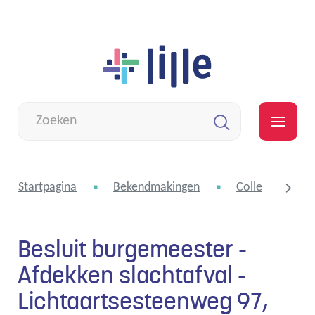
Naar
Lille
inhoud
Wat
zoek
MEN
je?
Zoeken
Startpagina
Bekendmakingen
College van bu
Besluit burgemeester -
scroll
Afdekken slachtafval -
Lichtaartsesteenweg 97,
naar