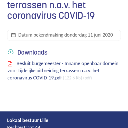
terrassen n.a.v. het
coronavirus COVID-19
links
Datum bekendmaking
donderdag 11 juni 2020
Downloads
Besluit burgemeester - Inname openbaar domein
voor tijdelijke uitbreiding terrassen n.a.v. het
coronavirus COVID-19.pdf
122,6 Kb
pdf
Lokaal bestuur Lille
Adres
Tel.
E-
Rechtestraat 44