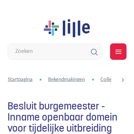
Naar
Lille
inhoud
Wat
zoek
MEN
je?
Zoeken
Startpagina
Bekendmakingen
College van bu
Besluit burgemeester -
scroll
Inname openbaar domein
voor tijdelijke uitbreiding
naar