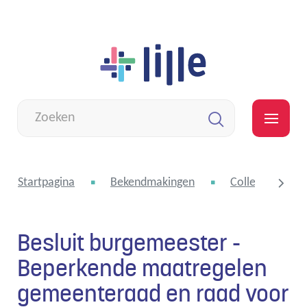
Naar
Lille
inhoud
Wat
zoek
MEN
je?
Zoeken
Startpagina
Bekendmakingen
College van bu
Besluit burgemeester -
scroll
Beperkende maatregelen
gemeenteraad en raad voor
naar