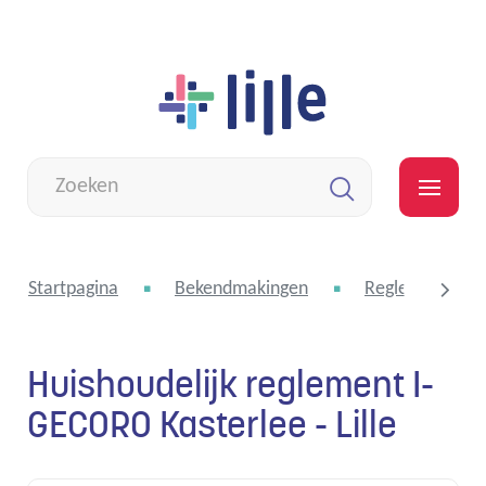
Naar
Lille
inhoud
Wat
zoek
MEN
je?
Zoeken
Startpagina
Bekendmakingen
Reglementen e
Huishoudelijk reglement I-
scroll
GECORO Kasterlee - Lille
naar