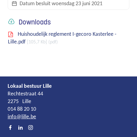
Datum besluit
woensdag 23 juni 2021
links
Downloads
Huishoudelijk reglement I-gecoro Kasterlee -
Lille.pdf
105,7 Kb
pdf
Lokaal bestuur Lille
Adres
Tel.
E-
Rechtestraat 44
mail
2275
Lille
014 88 20 10
info
@
lille.be
Facebook
LinkedIn
Instagram