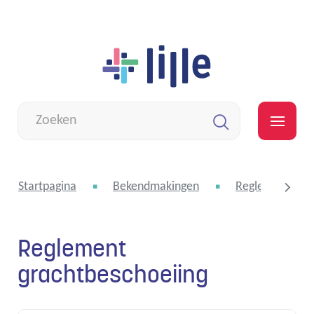
Naar
Lille
inhoud
Wat
zoek
MEN
je?
Zoeken
Startpagina
Bekendmakingen
Reglementen e
Reglement
scroll
grachtbeschoeiing
naar