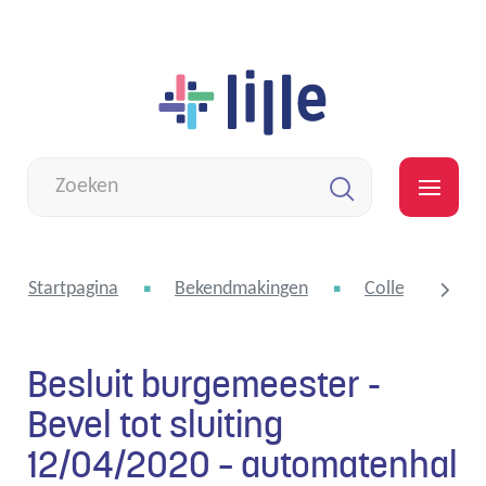
Naar
Lille
inhoud
Wat
zoek
MEN
je?
Zoeken
Startpagina
Bekendmakingen
College van bu
Besluit burgemeester -
scroll
Bevel tot sluiting
12/04/2020 – automatenhal
naar