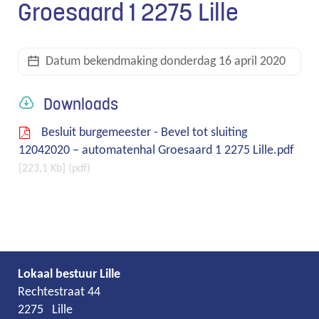
Groesaard 1 2275 Lille
links
Datum bekendmaking
donderdag 16 april 2020
Downloads
Besluit burgemeester - Bevel tot sluiting
12042020 – automatenhal Groesaard 1 2275 Lille.pdf
223,1 Kb
pdf
Lokaal bestuur Lille
Adres
Tel.
E-
Rechtestraat 44
mail
2275
Lille