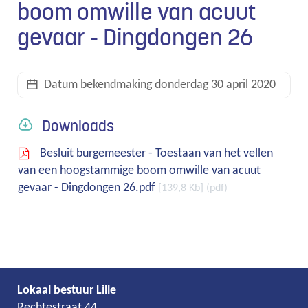
boom omwille van acuut
gevaar - Dingdongen 26
links
Datum bekendmaking
donderdag 30 april 2020
Downloads
Besluit burgemeester - Toestaan van het vellen
van een hoogstammige boom omwille van acuut
gevaar - Dingdongen 26.pdf
139,8 Kb
pdf
Lokaal bestuur Lille
Adres
Tel.
E-
Rechtestraat 44