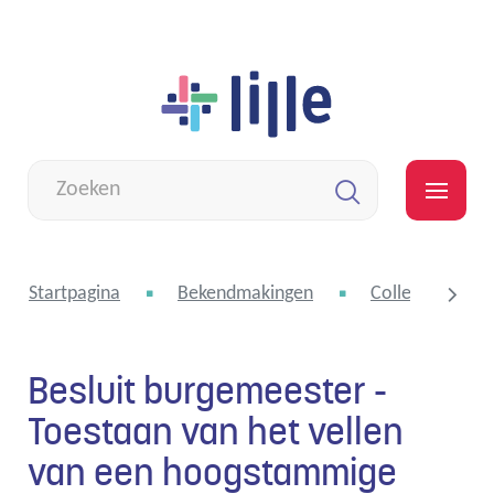
Naar
Lille
inhoud
Wat
zoek
MEN
je?
Zoeken
Startpagina
Bekendmakingen
College van bu
Besluit burgemeester -
scroll
Toestaan van het vellen
van een hoogstammige
naar