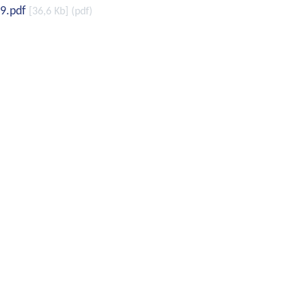
19.pdf
36,6 Kb
pdf