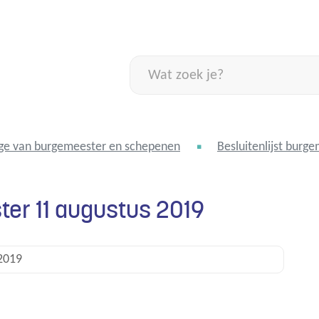
Naar
inhoud
Wat
zoek
je?
ge van burgemeester en schepenen
Besluitenlijst burg
ter 11 augustus 2019
2019