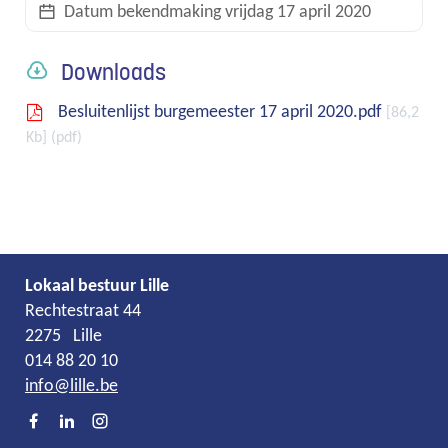
Datum bekendmaking
vrijdag 17 april 2020
links
Downloads
Besluitenlijst burgemeester 17 april 2020.pdf
86,2
Kb
pdf
Lokaal bestuur Lille
Adres
Tel.
E-
Rechtestraat 44
mail
2275
Lille
014 88 20 10
info
@
lille.be