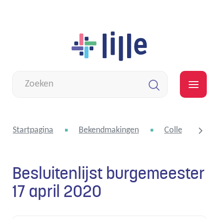
Naar
Lille
inhoud
Wat
zoek
MEN
je?
Zoeken
Startpagina
Bekendmakingen
College van bu
Besluitenlijst burgemeester
scroll
17 april 2020
naar