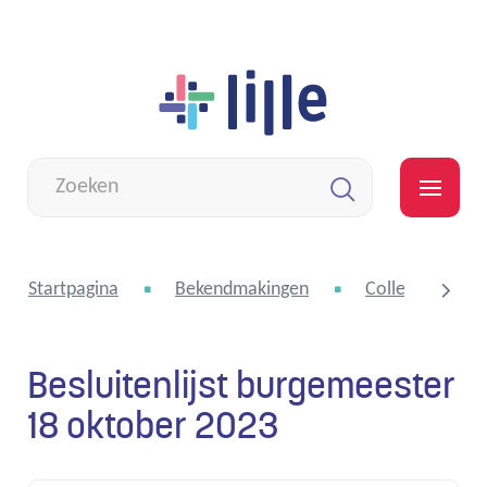
Naar
Lille
inhoud
Wat
zoek
MEN
je?
Zoeken
Startpagina
Bekendmakingen
College van bu
Besluitenlijst burgemeester
scroll
18 oktober 2023
naar