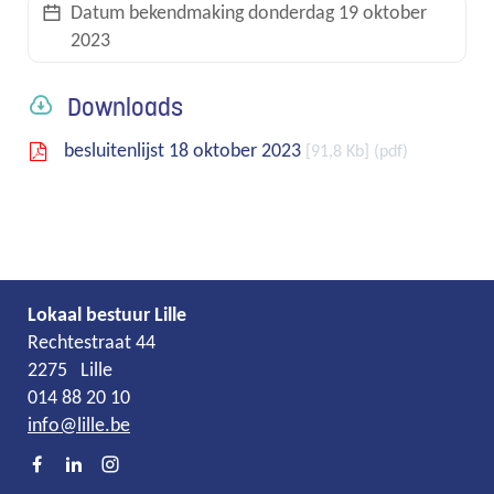
Datum bekendmaking
donderdag 19 oktober
2023
links
Downloads
besluitenlijst 18 oktober 2023
91,8 Kb
pdf
Lokaal bestuur Lille
Adres
Tel.
E-
Rechtestraat 44
mail
2275
Lille
014 88 20 10
info
@
lille.be