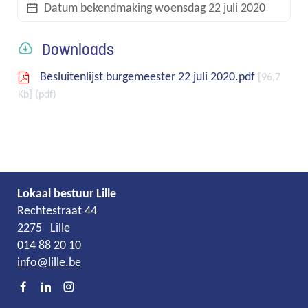
Datum bekendmaking
woensdag 22 juli 2020
links
Downloads
Besluitenlijst burgemeester 22 juli 2020.pdf
96,7
Kb
pdf
Lokaal bestuur Lille
Adres
Tel.
E-
Rechtestraat 44
mail
2275
Lille
014 88 20 10
info
@
lille.be
Facebook
LinkedIn
Instagram