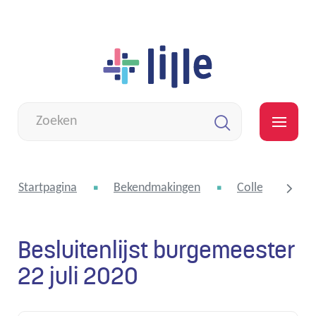
Naar
Lille
inhoud
Wat
zoek
MEN
je?
Zoeken
Startpagina
Bekendmakingen
College van bu
Besluitenlijst burgemeester
scroll
22 juli 2020
naar