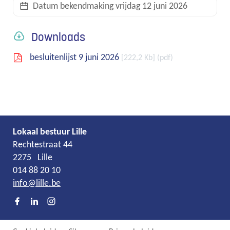
Datum bekendmaking
vrijdag 12 juni 2026
links
Downloads
besluitenlijst 9 juni 2026
222,2 Kb
pdf
Lokaal bestuur Lille
Adres
Tel.
E-
Rechtestraat 44
mail
2275
Lille
014 88 20 10
info
@
lille.be
Facebook
LinkedIn
Instagram