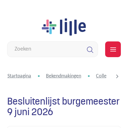
Naar
Lille
inhoud
Wat
zoek
MEN
je?
Zoeken
Startpagina
Bekendmakingen
College van bu
Besluitenlijst burgemeester
scroll
9 juni 2026
naar