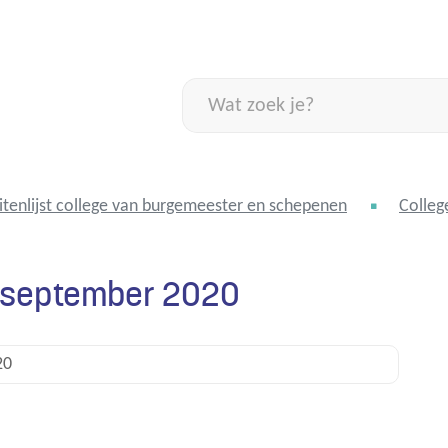
Naar
inhoud
Wat
zoek
je?
itenlijst college van burgemeester en schepenen
Colleg
24 september 2020
20