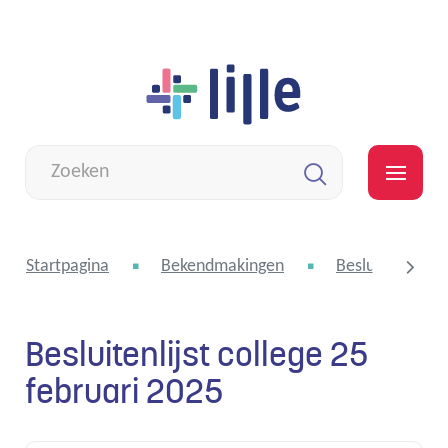
Naar
Lille
inhoud
Wat
zoek
MEN
je?
Zoeken
Startpagina
Bekendmakingen
Besluitenlijst 
Besluitenlijst college 25
scroll
februari 2025
naar