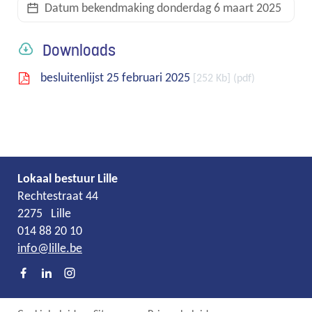
Datum bekendmaking
donderdag 6 maart 2025
links
Downloads
besluitenlijst 25 februari 2025
252 Kb
pdf
Lokaal bestuur Lille
Adres
Tel.
E-
Rechtestraat 44
mail
2275
Lille
014 88 20 10
info
@
lille.be
Facebook
LinkedIn
Instagram