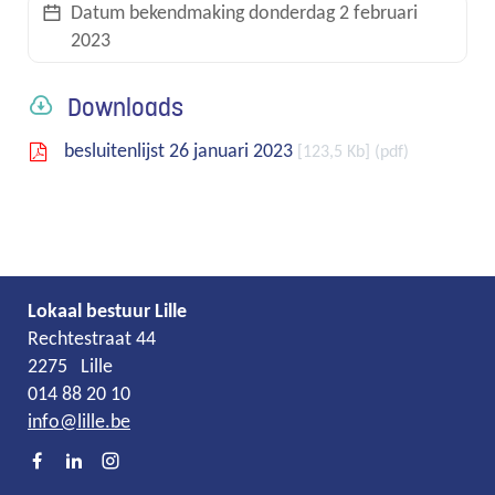
Datum bekendmaking
donderdag 2 februari
2023
links
Downloads
besluitenlijst 26 januari 2023
123,5 Kb
pdf
Lokaal bestuur Lille
Adres
Tel.
E-
Rechtestraat 44
mail
2275
Lille
014 88 20 10
info
@
lille.be
Facebook
LinkedIn
Instagram