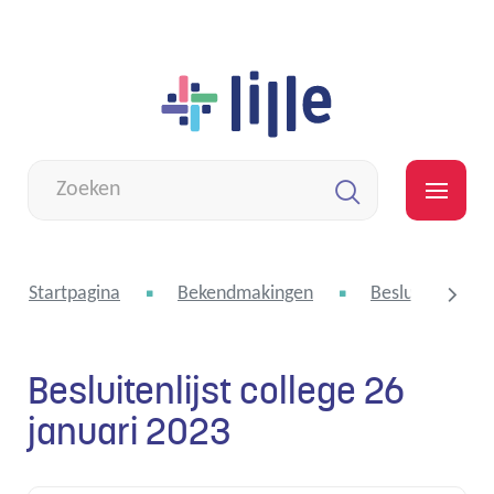
Naar
Lille
inhoud
Wat
zoek
MEN
je?
Zoeken
Startpagina
Bekendmakingen
Besluitenlijst 
Besluitenlijst college 26
scroll
januari 2023
naar