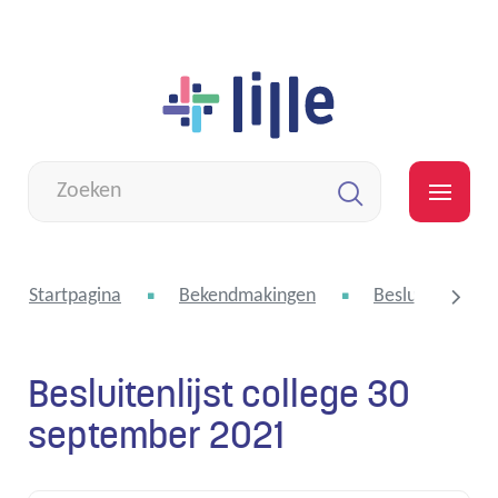
Naar
Lille
inhoud
Wat
zoek
MEN
je?
Zoeken
Startpagina
Bekendmakingen
Besluitenlijst 
Besluitenlijst college 30
scroll
september 2021
naar