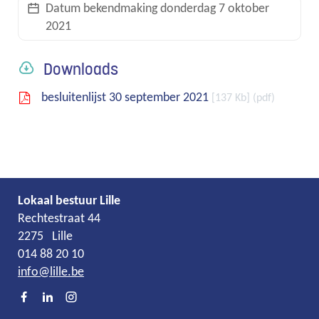
Datum bekendmaking
donderdag 7 oktober
2021
links
Downloads
besluitenlijst 30 september 2021
137 Kb
pdf
Lokaal bestuur Lille
Adres
Tel.
E-
Rechtestraat 44
mail
2275
Lille
014 88 20 10
info
@
lille.be
Facebook
LinkedIn
Instagram