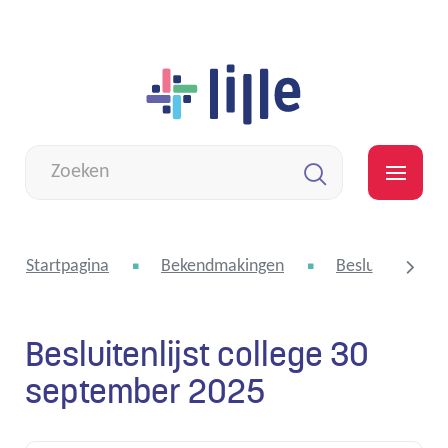
Naar
Lille
inhoud
Wat
zoek
MEN
je?
Zoeken
Startpagina
Bekendmakingen
Besluitenlijst 
Besluitenlijst college 30
scroll
september 2025
naar