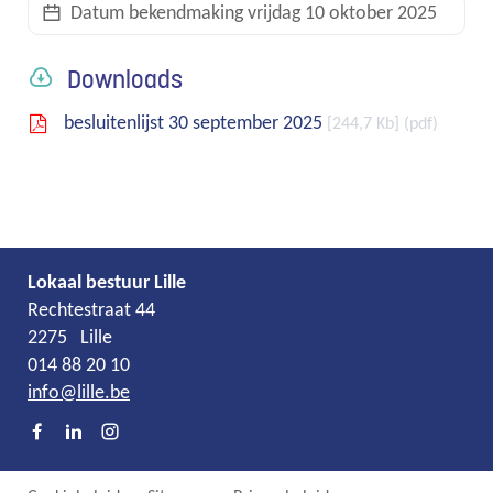
Datum bekendmaking
vrijdag 10 oktober 2025
links
Downloads
besluitenlijst 30 september 2025
244,7 Kb
pdf
Lokaal bestuur Lille
Adres
Tel.
E-
Rechtestraat 44
mail
2275
Lille
014 88 20 10
info
@
lille.be
Facebook
LinkedIn
Instagram