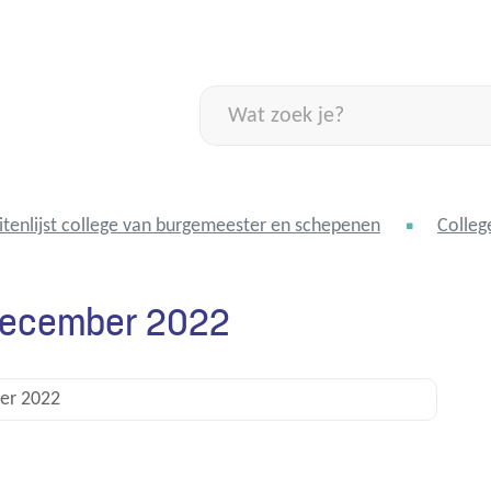
Naar
inhoud
Wat
zoek
je?
itenlijst college van burgemeester en schepenen
Colleg
8 december 2022
er 2022