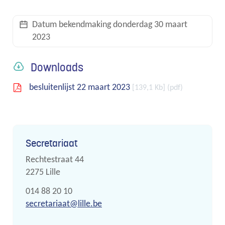
links
Datum bekendmaking
donderdag 30 maart
2023
Downloads
besluitenlijst 22 maart 2023
139,1 Kb
pdf
Contact
Secretariaat
Adres
Rechtestraat 44
,
2275
Lille
Tel.
014 88 20 10
E-
secretariaat
@
lille.be
mail