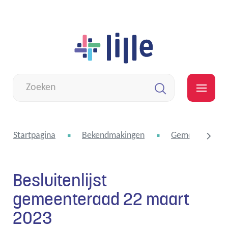
Naar
Lille
inhoud
Wat
zoek
MEN
je?
Zoeken
Startpagina
Bekendmakingen
Gemeenteraad
Besluitenlijst
scroll
gemeenteraad 22 maart
2023
naar