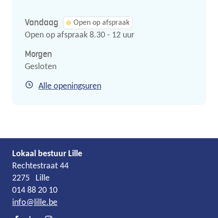
Vandaag
Open op afspraak
Open op afspraak
8.30
-
12
uur
Morgen
Gesloten
Secretariaat
Alle openingsuren
Lokaal bestuur Lille
Adres
Tel.
E-
Rechtestraat 44
mail
2275
Lille
014 88 20 10
info
@
lille.be