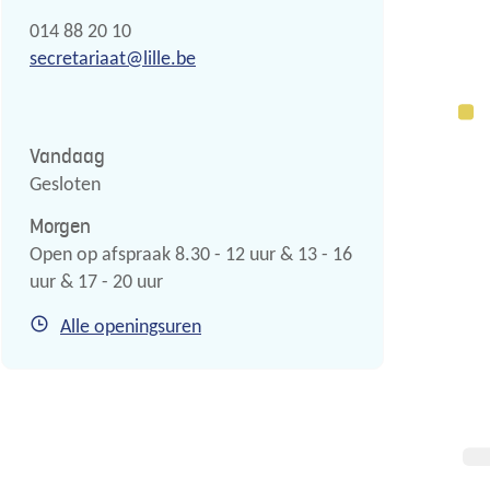
Tel.
014 88 20 10
E-
secretariaat
@
lille.be
mail
Vandaag
Gesloten
Morgen
Open op afspraak
8.30
-
12
uur
&
13
-
16
uur
&
17
-
20
uur
Secretariaat
Alle openingsuren