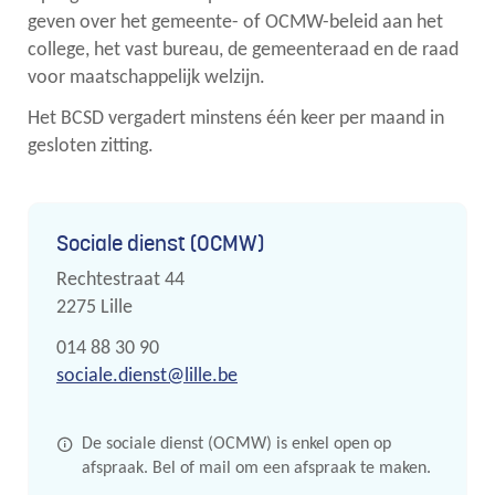
geven over het gemeente- of OCMW-beleid aan het
college, het vast bureau, de gemeenteraad en de raad
voor maatschappelijk welzijn.
Het BCSD vergadert minstens één keer per maand in
gesloten zitting.
Contact
Sociale dienst (OCMW)
Adres
Rechtestraat 44
,
2275
Lille
Tel.
014 88 30 90
E-
sociale.dienst
@
lille.be
mail
De sociale dienst (OCMW) is enkel open op
afspraak. Bel of mail om een afspraak te maken.