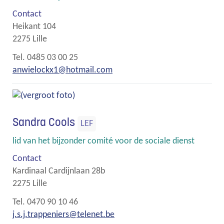
Contact
Heikant 104
,
2275
Lille
Gsm
0485 03 00 25
E-
anwielockx1
@
hotmail.com
mail
Sandra Cools
LEF
Functies
lid van het bijzonder comité voor de sociale dienst
Contact
Kardinaal Cardijnlaan 28b
,
2275
Lille
Gsm
0470 90 10 46
E-
j.s.j.trappeniers
@
telenet.be