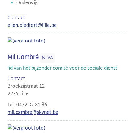
Onderwijs
Contact
E-
ellen.piedfort
@
lille.be
mail
Mil Cambré
N-VA
Functies
lid van het bijzonder comité voor de sociale dienst
Contact
Broekzijstraat 12
,
2275
Lille
Gsm
0472 37 31 86
E-
mil.cambre
@
skynet.be
mail