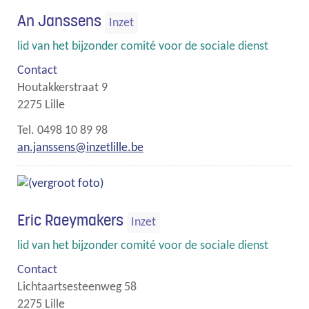
An Janssens
Inzet
Functies
lid van het bijzonder comité voor de sociale dienst
Contact
Houtakkerstraat 9
,
2275
Lille
Gsm
0498 10 89 98
E-
an.janssens
@
inzetlille.be
mail
Eric Raeymakers
Inzet
Functies
lid van het bijzonder comité voor de sociale dienst
Contact
Lichtaartsesteenweg 58
,
2275
Lille