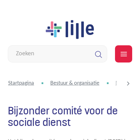
Naar
Lille
inhoud
Wat
zoek
MEN
je?
Zoeken
Startpagina
Bestuur & organisatie
Beleidsor
Bijzonder comité voor de
scroll
sociale dienst
naar