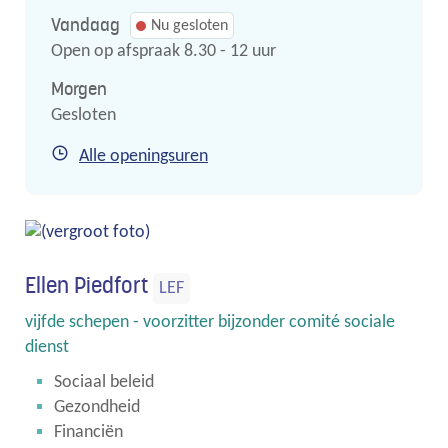
Vandaag
Nu gesloten
Open op afspraak
8.30
-
12
uur
Morgen
Gesloten
Sociale
Alle openingsuren
dienst
(OCMW)
Samenstelling
Ellen Piedfort
LEF
Functies
vijfde schepen - voorzitter bijzonder comité sociale
dienst
Sociaal beleid
Gezondheid
Financiën