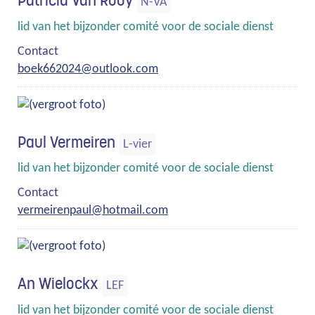
Patricia Van Rooy
N-VA
Functies
lid van het bijzonder comité voor de sociale dienst
Contact
E-
boek662024
@
outlook.com
mail
Paul Vermeiren
L-vier
Functies
lid van het bijzonder comité voor de sociale dienst
Contact
E-
vermeirenpaul
@
hotmail.com
mail
An Wielockx
LEF
Functies
lid van het bijzonder comité voor de sociale dienst