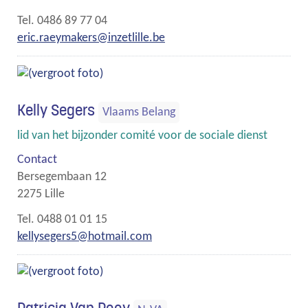
Gsm
0486 89 77 04
E-
eric.raeymakers
@
inzetlille.be
mail
Kelly Segers
Vlaams Belang
Functies
lid van het bijzonder comité voor de sociale dienst
Contact
Bersegembaan 12
,
2275
Lille
Gsm
0488 01 01 15
E-
kellysegers5
@
hotmail.com
mail