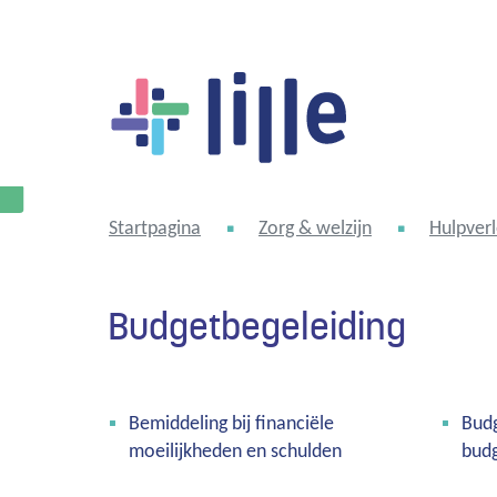
Lille
Startpagina
Zorg & welzijn
Hulpverl
Budgetbegeleiding
Thema's
Bemiddeling bij financiële
Bud
moeilijkheden en schulden
budg