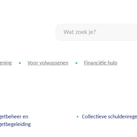
Naar
inhoud
Wat
zoek
je?
ening
Voor volwassenen
Financiële hulp
getbeheer en
Collectieve schuldenrege
etbegeleiding