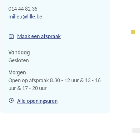
Tel.
014 44 82 35
E-
milieu
@
lille.be
mail
Maak een afspraak
Vandaag
Gesloten
Morgen
Open op afspraak
8.30
-
12
uur
&
13
-
16
uur
&
17
-
20
uur
Milieu
Alle openingsuren