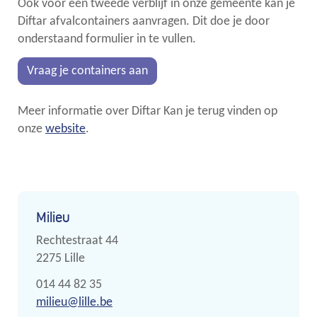
Ook voor een tweede verblijf in onze gemeente kan je
Diftar afvalcontainers aanvragen. Dit doe je door
onderstaand formulier in te vullen.
Vraag je containers aan
Meer informatie over Diftar Kan je terug vinden op
onze
website
.
Contact
Milieu
Adres
Rechtestraat 44
,
2275
Lille
Tel.
014 44 82 35
E-
milieu
@
lille.be