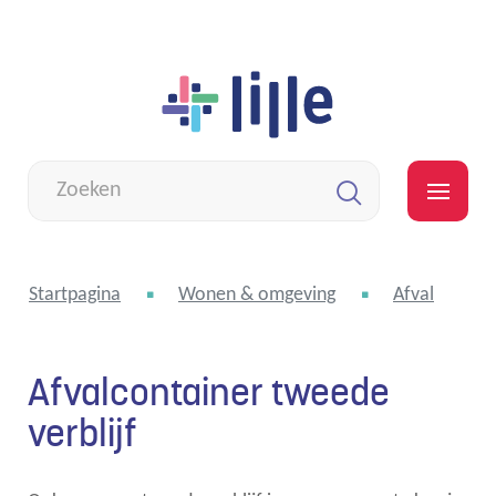
Naar
Lille
inhoud
Wat
zoek
MEN
je?
Zoeken
Startpagina
Wonen & omgeving
Afval
Afvalcontainer tweede
verblijf