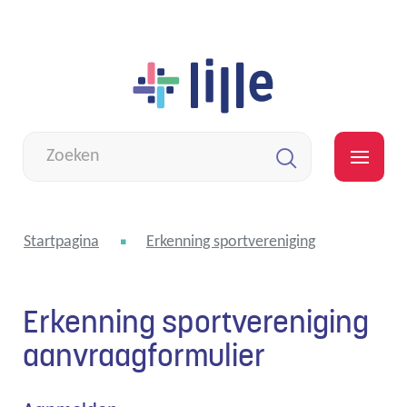
Naar
Lille
inhoud
Wat
zoek
MEN
je?
Zoeken
Startpagina
Erkenning sportvereniging
Erkenning sportvereniging
aanvraagformulier