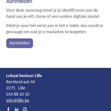
Aanmelden
Voor deze aanvraag moet je je identificeren aan de
hand van je eID, itsme of een andere digitale sleutel.
Meld je voor het eerst aan in het e-loket, dan wordt je
gevraagd om ook je e-mailadres te koppelen.
Aanmelden
Lokaal bestuur Lille
Adres
Tel.
E-
Rechtestraat 44
mail
2275
Lille
014 88 20 10
info
@
lille.be