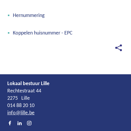
Hernummering
Koppelen huisnummer - EPC
Deel
deze
pagina
Lokaal bestuur Lille
Adres
Tel.
E-
Rechtestraat 44
mail
2275
Lille
014 88 20 10
info
@
lille.be