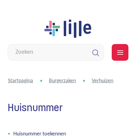
Naar
Lille
inhoud
Wat
zoek
MEN
je?
Zoeken
Startpagina
Burgerzaken
Verhuizen
Huisnummer
Thema's
Huisnummer toekennen